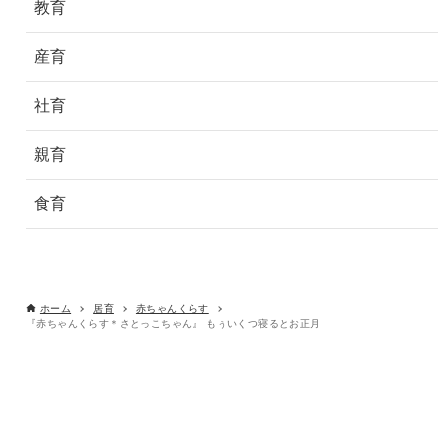
教育
産育
社育
親育
食育
ホーム
居育
赤ちゃんくらす
『赤ちゃんくらす＊さとっこちゃん』 もぅいくつ寝るとお正月