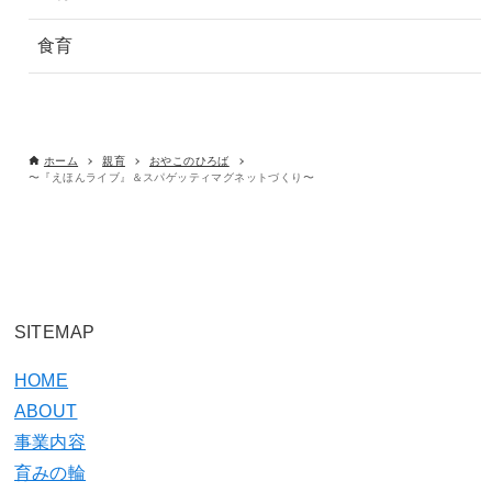
食育
ホーム
親育
おやこのひろば
〜『えほんライブ』＆スパゲッティマグネットづくり〜
SITEMAP
HOME
ABOUT
事業内容
育みの輪