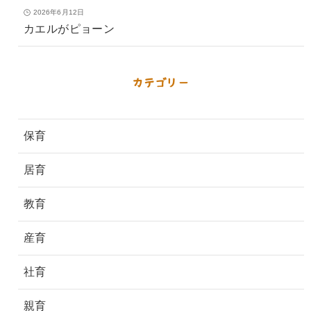
2026年6月12日
カエルがピョーン
カテゴリー
保育
居育
教育
産育
社育
親育