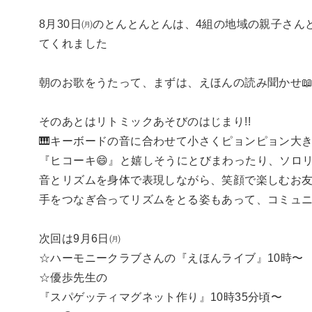
8月30日㈪のとんとんとんは、4組の地域の親子さ
てくれました
朝のお歌をうたって、まずは、えほんの読み聞かせ📖
そのあとはリトミックあそびのはじまり!!
🎹キーボードの音に合わせて小さくピョンピョン大き
『ヒコーキ😄』と嬉しそうにとびまわったり、ソロリ
音とリズムを身体で表現しながら、笑顔で楽しむお友だ
手をつなぎ合ってリズムをとる姿もあって、コミュニ
次回は9月6日㈪
☆ハーモニークラブさんの『えほんライブ』10時〜
☆優歩先生の
『スパゲッティマグネット作り』10時35分頃〜