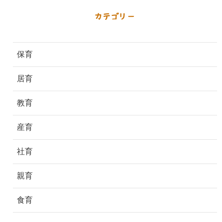
カテゴリー
保育
居育
教育
産育
社育
親育
食育