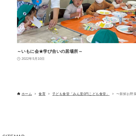
～いもに会★学び合いの居場所～
2022年5月10日
ホーム
食育
子ども食堂「みん里0円こども食堂」
〜新鮮お野