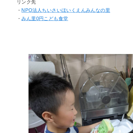
リンク先
・
NPO法人ちいさいほいくえんみんなの里
・
みん里0円こども食堂