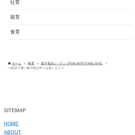
社育
親育
食育
ホーム
教育
親子英語レッスン【FUN WITH ENGLISH】
〜英語で買い物や時計作りを楽しもう〜
SITEMAP
HOME
ABOUT