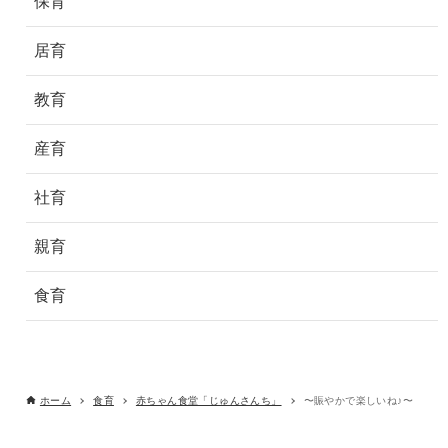
保育
居育
教育
産育
社育
親育
食育
ホーム
食育
赤ちゃん食堂「じゅんさんち」
〜賑やかで楽しいね♪〜