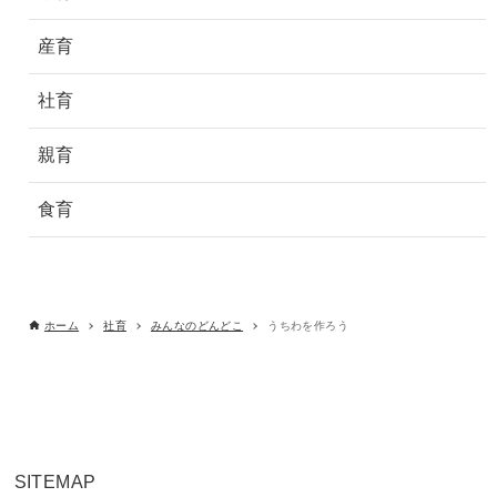
産育
社育
親育
食育
ホーム
社育
みんなのどんどこ
うちわを作ろう
SITEMAP