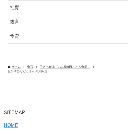
社育
親育
食育
ホーム
食育
子ども食堂「みん里0円こども食堂」
おかず盛りだくさんのお弁当
SITEMAP
HOME