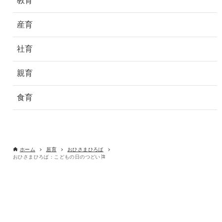
教育
産育
社育
親育
食育
ホーム
居育
おひさまひろば
おひさまひろば：こどもの日のつどい🎏