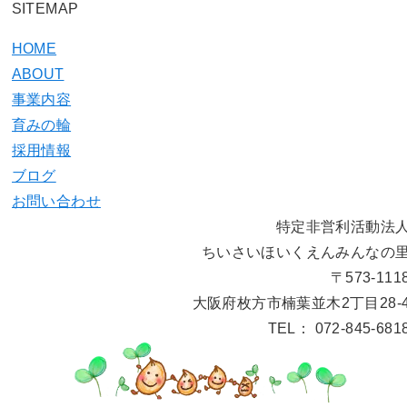
SITEMAP
HOME
ABOUT
事業内容
育みの輪
採用情報
ブログ
お問い合わせ
特定非営利活動法
ちいさいほいくえんみんなの
〒573-111
大阪府枚方市楠葉並木2丁目28-
TEL： 072-845-681