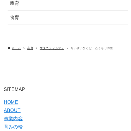
親育
食育
ホーム
産育
マタニティカフェ
ちいさいひろば ぬくもりの里
SITEMAP
HOME
ABOUT
事業内容
育みの輪