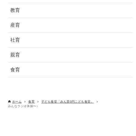
教育
産育
社育
親育
食育
ホーム
食育
子ども食堂「みん里0円こども食堂」
みんなラジオ体操〜♪