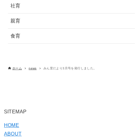
社育
親育
食育
ホーム
news
みん里だより3月号を発行しました。
SITEMAP
HOME
ABOUT