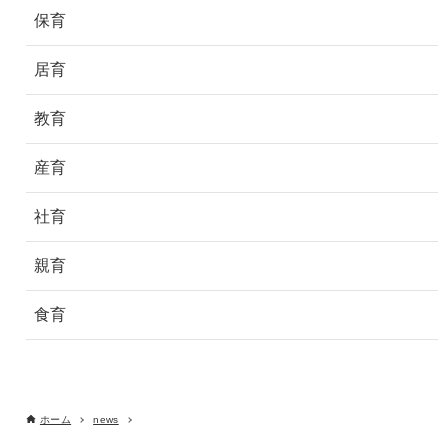
保育
居育
教育
産育
社育
親育
食育
ホーム
news