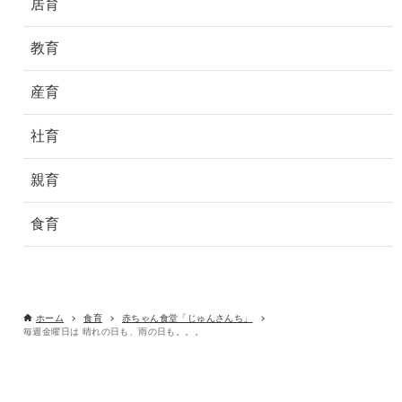
居育
教育
産育
社育
親育
食育
ホーム
食育
赤ちゃん食堂「じゅんさんち」
毎週金曜日は 晴れの日も、雨の日も。。。