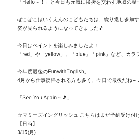
「Hello～！」と今日も元気に挨拶を交わす地域の
ぽこぽこほいくえんのこどもたちは、繰り返し参加
姿が見られるようになってきました🎵
今日はペイントを楽しみましたよ！
「red」や「yellow」、「blue」「pink」な
今年度最後のFunwithEnglish。
4月から仕事復帰される方も多く、今日で最後だね～
「See You Again～🎵」
☆マミーズイングリッシュ こちらはまだ予約受け付
【日時】
3/15(月)