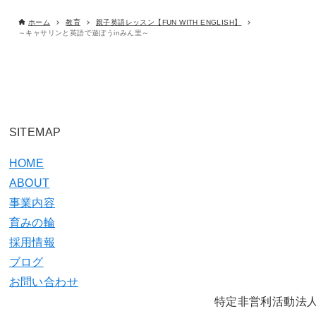
ホーム
教育
親子英語レッスン【FUN WITH ENGLISH】
～キャサリンと英語で遊ぼうinみん里～
SITEMAP
HOME
ABOUT
事業内容
育みの輪
採用情報
ブログ
お問い合わせ
特定非営利活動法