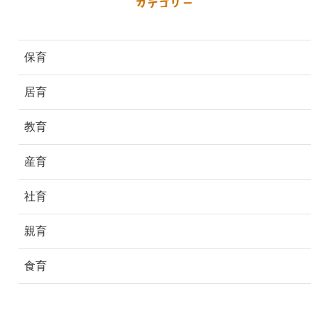
カテゴリー
保育
居育
教育
産育
社育
親育
食育