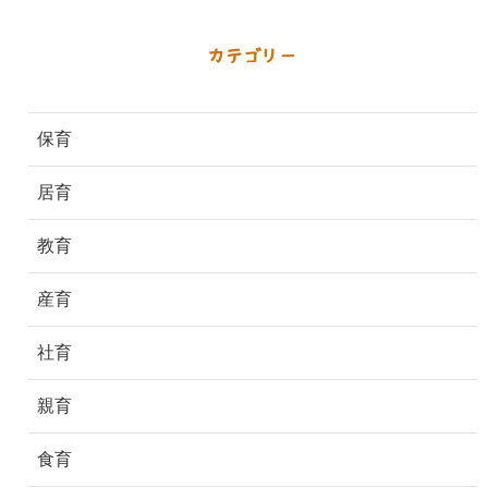
カテゴリー
保育
居育
教育
産育
社育
親育
食育