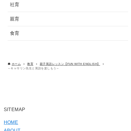
社育
親育
食育
ホーム
教育
親子英語レッスン【FUN WITH ENGLISH】
～キャサリン先生と英語を楽しもう～
SITEMAP
HOME
ABOUT