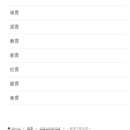
保育
居育
教育
産育
社育
親育
食育
ホーム
居育
えほんのひろば
～絵本で笑お③～