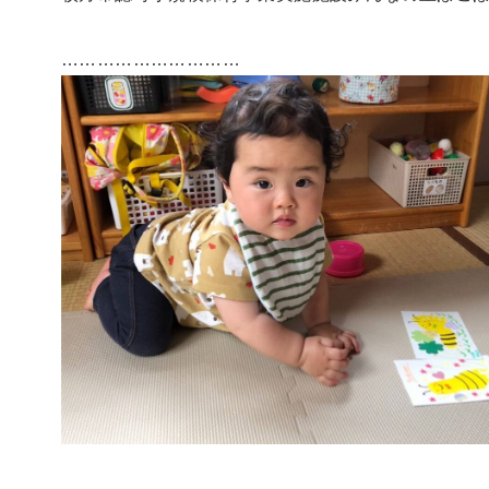
…………………………