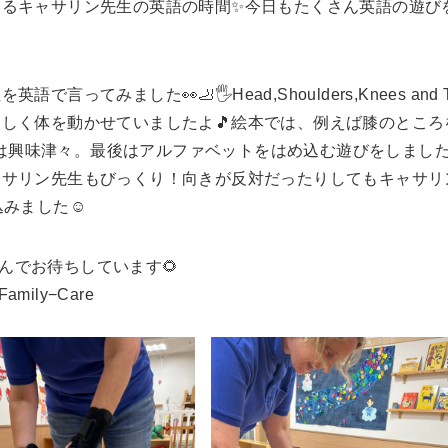
いるキャサリン先生の英語の時間✨今日もたくさん英語の遊び
みました👀🦶🖐️Head,Shoulders,Knees and T
しく体を動かせていましたよ🎵絵本では、例えば膝のところ
たちは興味津々。最後はアルファベットをはめ込む遊びをしまし
ャサリン先生もびっくり！向きが反対だったりしてもキャサリ
みました☺️
えんでお待ちしています🌻
ily−Care