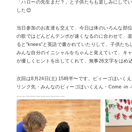
「ハローの先生まだ？」と子供たちも楽しみにして
した😊
当日参加のお友達も交えて、今日は体のいろんな部位を英語で言って
の歌ではどんどんテンポが速くなるのに合わせて、楽
ると”knees”と英語で書かれていたりして、子供
みんな自分のイニシャルをちゃんと覚えていて、キ
が優しくヒントを出してくれて、無事26文字をはめ込
次回は8月24日(土) 15時半〜です。ビィーゴほいく
リンク先・みんなのビィーゴほいくえん・Come -in -Fam
…………………………