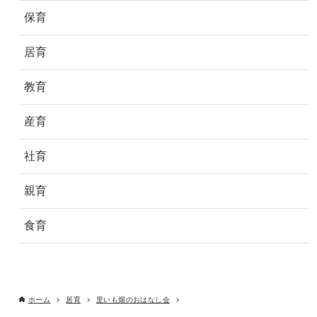
保育
居育
教育
産育
社育
親育
食育
ホーム
居育
里いも畑のおはなし会