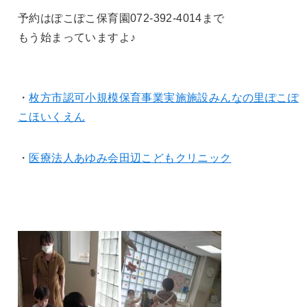
予約はぽこぽこ保育園072-392-4014まで
もう始まっていますよ♪
・
枚方市認可小規模保育事業実施施設みんなの里ぽこぽ
こほいくえん
・
医療法人あゆみ会田辺こどもクリニック