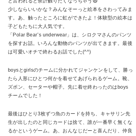
と言われると余計触りたくなっちゃう😆
少しならいいかな？みんなそーっと絵本をさわってみま
す。あ、触ったところに虹ができたよ！体験型の絵本は
子どもたちに大人気です。
「Polar Bear’s underwear」は、シロクマさんのパンツ
を探すお話。いろんな動物のパンツが出てきます。最後
は可愛いオチで終わるお話でした(^^)
boysとgirlsのチームに分かれてジャンケンをして、勝っ
たら人形にひとつ何かを着せてあげられるゲーム。靴、
ズボン、セーターや帽子。先に着せ終わったのはboys
チームでした！
最後はひとり3枚ずつ魚のカードを持ち、キャサリン先
生が出したのと同じカードは捨て、誰が一番早く無くな
るかというゲーム。あ、おんなじだーと喜んだり、仲良