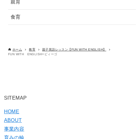
親育
食育
ホーム
教育
親子英語レッスン【FUN WITH ENGLISH】
FUN WITH ENGLISH⭐️ビィーゴ
SITEMAP
HOME
ABOUT
事業内容
育みの輪